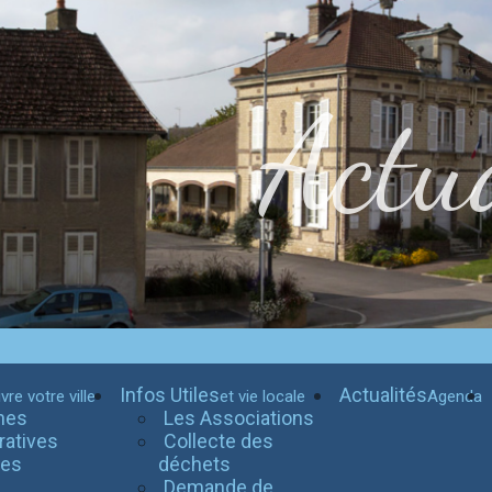
Actua
Infos Utiles
Actualités
vre votre ville
et vie locale
Agenda
hes
Les Associations
ratives
Collecte des
tes
déchets
Demande de