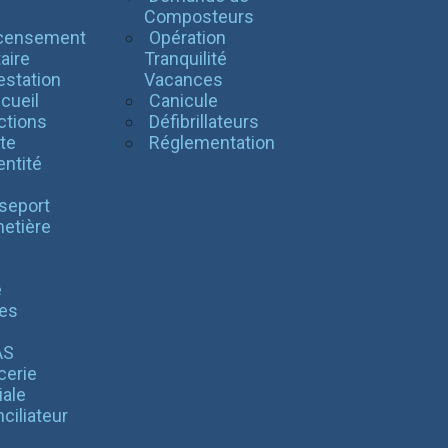
l
Composteurs
censement
Opération
taire
Tranquilité
estation
Vacances
cueil
Canicule
ctions
Défibrillateurs
te
Réglementation
entité
seport
etière
é
es
AS
cerie
iale
ciliateur