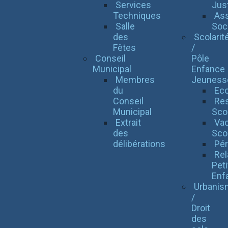
Services
Jus
Techniques
Ass
Salle
Soci
des
Scolarit
Fêtes
/
Conseil
Pôle
Municipal
Enfance
Membres
Jeuness
du
Eco
Conseil
Res
Municipal
Scol
Extrait
Va
des
Sco
délibérations
Pér
Rel
Peti
Enf
Urbanis
/
Droit
des