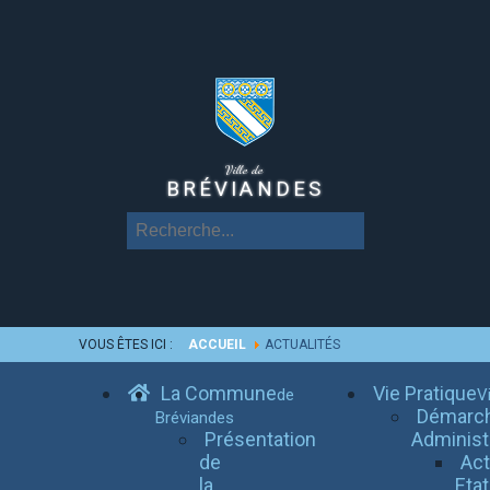
Ville de
BRÉVIANDES
VOUS ÊTES ICI :
ACCUEIL
ACTUALITÉS
La Commune
Vie Pratique
de
Vi
Démarc
Bréviandes
Présentation
Administ
de
Ac
la
Etat