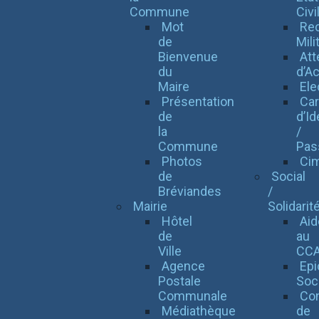
Commune
Civi
Mot
Re
de
Mili
Bienvenue
Att
du
d’Ac
Maire
Ele
Présentation
Car
de
d’Id
la
/
Commune
Pas
Photos
Cim
de
Social
Bréviandes
/
Mairie
Solidarit
Hôtel
Aid
de
au
Ville
CC
Agence
Epi
Postale
Soc
Communale
Con
Médiathèque
de