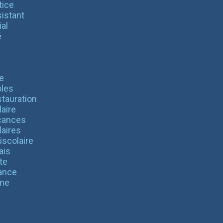
tice
istant
al
é
e
les
tauration
aire
cances
laires
iscolaire
ais
te
ance
me