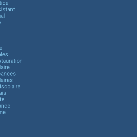
tice
istant
al
é
e
les
tauration
aire
cances
laires
iscolaire
ais
te
ance
me