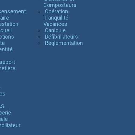
l
Composteurs
censement
Opération
taire
Tranquilité
estation
Vacances
cueil
Canicule
ctions
Défibrillateurs
te
Réglementation
entité
seport
etière
é
es
AS
cerie
iale
ciliateur