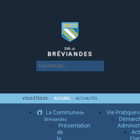
Ville de
BRÉVIANDES
VOUS ÊTES ICI :
ACCUEIL
ACTUALITÉS
La Commune
Vie Pratique
de
Vi
Démarc
Bréviandes
Présentation
Administ
de
Ac
la
Etat