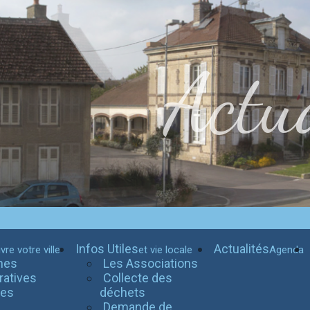
Actua
Infos Utiles
Actualités
vre votre ville
et vie locale
Agenda
hes
Les Associations
ratives
Collecte des
tes
déchets
Demande de