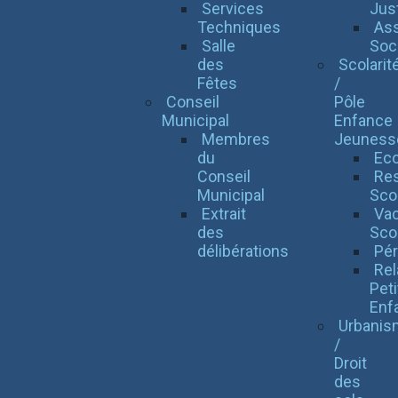
Services
Jus
Techniques
Ass
Salle
Soci
des
Scolarit
Fêtes
/
Conseil
Pôle
Municipal
Enfance
Membres
Jeuness
du
Eco
Conseil
Res
Municipal
Scol
Extrait
Va
des
Sco
délibérations
Pér
Rel
Peti
Enf
Urbanis
/
Droit
des