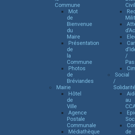
Commune
Civi
Mot
Re
de
Mili
Bienvenue
Att
du
d’Ac
Maire
Ele
Présentation
Car
de
d’Id
la
/
Commune
Pas
Photos
Cim
de
Social
Bréviandes
/
Mairie
Solidarit
Hôtel
Aid
de
au
Ville
CC
Agence
Epi
Postale
Soc
Communale
Con
Médiathèque
de