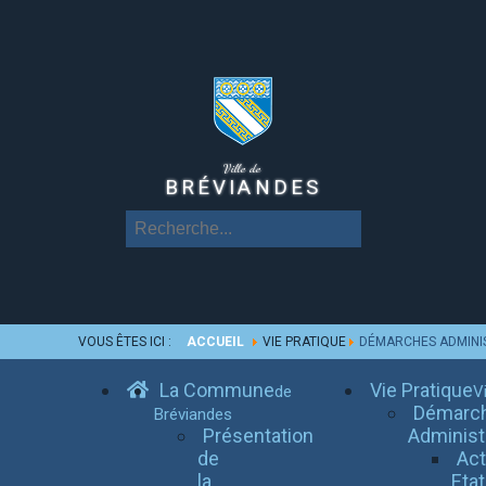
Ville de
BRÉVIANDES
VOUS ÊTES ICI :
ACCUEIL
VIE PRATIQUE
DÉMARCHES ADMINI
La Commune
Vie Pratique
de
Vi
Démarc
Bréviandes
Présentation
Administ
de
Ac
la
Etat