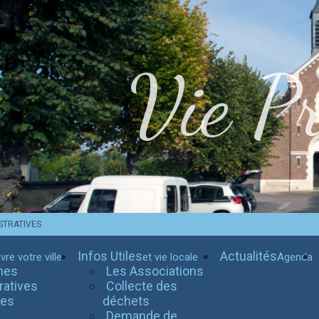
Vie Pr
STRATIVES
Infos Utiles
Actualités
vre votre ville
et vie locale
Agenda
hes
Les Associations
ratives
Collecte des
tes
déchets
Demande de