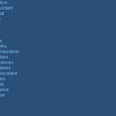
tice
istant
al
é
e
les
tauration
aire
cances
laires
iscolaire
ais
te
ance
me