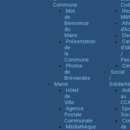
Commune
Civi
Mot
Re
de
Mili
Bienvenue
Att
du
d’Ac
Maire
Ele
Présentation
Car
de
d’Id
la
/
Commune
Pas
Photos
Cim
de
Social
Bréviandes
/
Mairie
Solidarit
Hôtel
Aid
de
au
Ville
CC
Agence
Epi
Postale
Soc
Communale
Con
Médiathèque
de