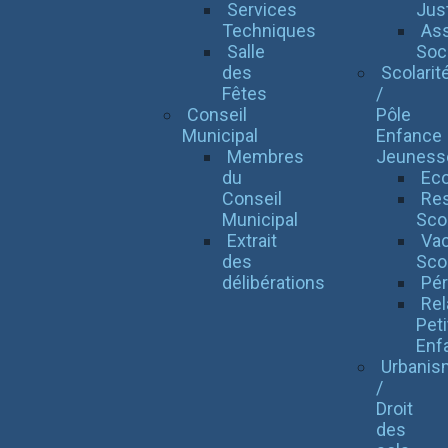
Services
Jus
Techniques
Ass
Salle
Soci
des
Scolarit
Fêtes
/
Conseil
Pôle
Municipal
Enfance
Membres
Jeuness
du
Eco
Conseil
Res
Municipal
Scol
Extrait
Va
des
Sco
délibérations
Pér
Rel
Peti
Enf
Urbanis
/
Droit
des