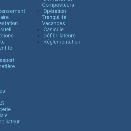
l
Composteurs
censement
Opération
taire
Tranquilité
estation
Vacances
cueil
Canicule
ctions
Défibrillateurs
te
Réglementation
entité
seport
etière
é
es
AS
cerie
iale
ciliateur