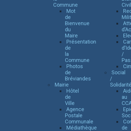
Commune
Civi
Mot
Re
de
Mili
Bienvenue
Att
du
d’Ac
Maire
Ele
Présentation
Car
de
d’Id
la
/
Commune
Pas
Photos
Cim
de
Social
Bréviandes
/
Mairie
Solidarit
Hôtel
Aid
de
au
Ville
CC
Agence
Epi
Postale
Soc
Communale
Con
Médiathèque
de