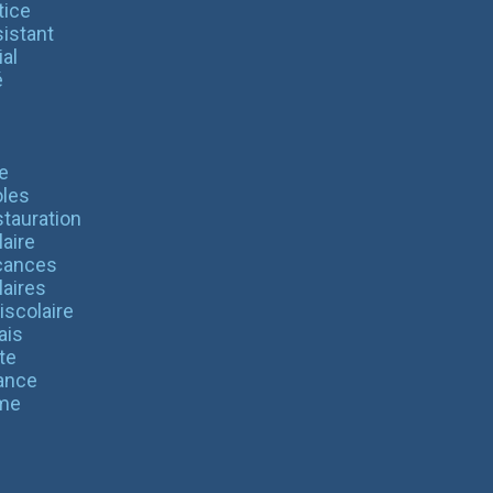
tice
istant
al
é
e
les
tauration
aire
cances
laires
iscolaire
ais
te
ance
me