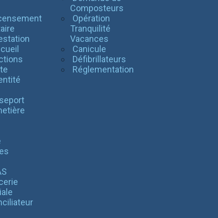
l
Composteurs
censement
Opération
taire
Tranquilité
estation
Vacances
cueil
Canicule
ctions
Défibrillateurs
te
Réglementation
entité
seport
etière
é
es
AS
cerie
iale
ciliateur