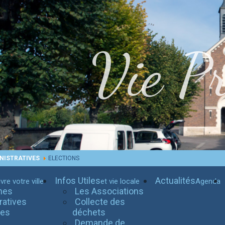
Vie Pr
NISTRATIVES
ELECTIONS
Infos Utiles
Actualités
vre votre ville
et vie locale
Agenda
hes
Les Associations
ratives
Collecte des
tes
déchets
Demande de