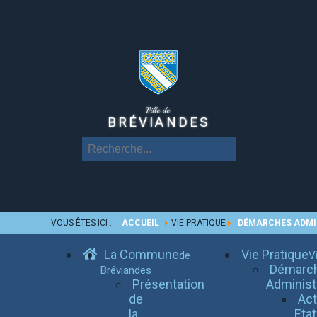
Ville de
BRÉVIANDES
VOUS ÊTES ICI :
ACCUEIL
VIE PRATIQUE
DÉMARCHES ADMI
La Commune
Vie Pratique
de
Vi
Démarc
Bréviandes
Présentation
Administ
de
Ac
la
Etat