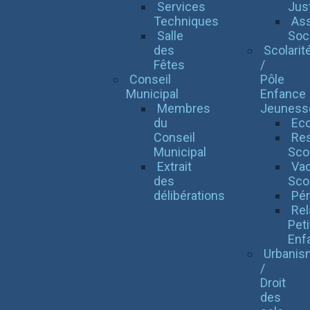
Services
Jus
Techniques
Ass
Salle
Soci
des
Scolarit
Fêtes
/
Conseil
Pôle
Municipal
Enfance
Membres
Jeuness
du
Eco
Conseil
Res
Municipal
Scol
Extrait
Va
des
Sco
délibérations
Pér
Rel
Peti
Enf
Urbanis
/
Droit
des