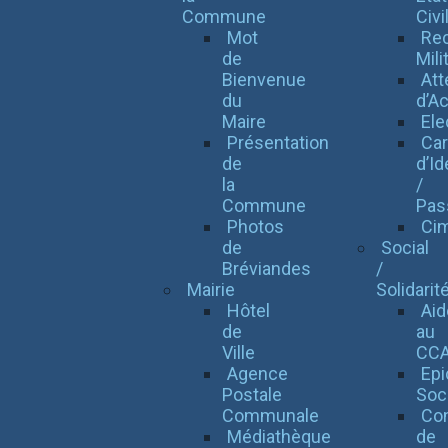
Commune
Civi
Mot
Re
de
Mili
Bienvenue
Att
du
d’Ac
Maire
Ele
Présentation
Car
de
d’Id
la
/
Commune
Pas
Photos
Cim
de
Social
Bréviandes
/
Mairie
Solidarit
Hôtel
Aid
de
au
Ville
CC
Agence
Epi
Postale
Soc
Communale
Con
Médiathèque
de