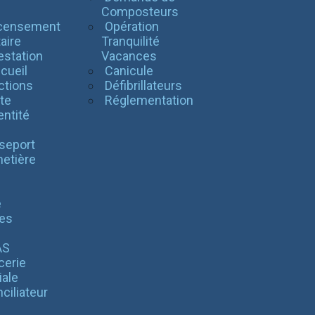
l
Composteurs
censement
Opération
taire
Tranquilité
estation
Vacances
cueil
Canicule
ctions
Défibrillateurs
te
Réglementation
entité
seport
etière
é
es
AS
cerie
iale
ciliateur