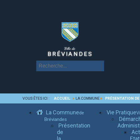
Ville de
BRÉVIANDES
VOUS ÊTES ICI :
ACCUEIL
LA COMMUNE
PRÉSENTATION D
La Commune
Vie Pratique
de
Vi
Démarc
Bréviandes
Présentation
Administ
de
Ac
la
Etat