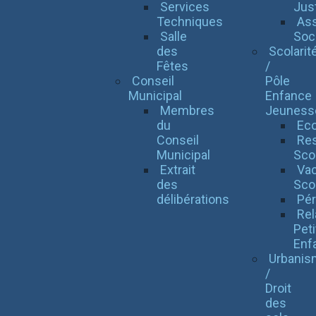
Services
Jus
Techniques
Ass
Salle
Soci
des
Scolarit
Fêtes
/
Conseil
Pôle
Municipal
Enfance
Membres
Jeuness
du
Eco
Conseil
Res
Municipal
Scol
Extrait
Va
des
Sco
délibérations
Pér
Rel
Peti
Enf
Urbanis
/
Droit
des