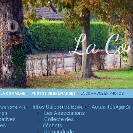
La Co
E LA COMMUNE
PHOTOS DE BRÉVIANDES
LA COMMUNE EN PHOTOS
Infos Utiles
Actualités
vre votre ville
et vie locale
Agenda
hes
Les Associations
ratives
Collecte des
tes
déchets
Demande de