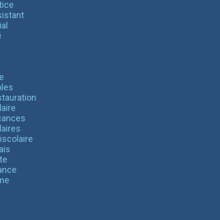
tice
istant
al
é
e
les
tauration
aire
cances
laires
iscolaire
ais
te
ance
me