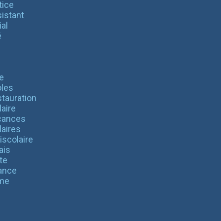
tice
istant
al
é
e
les
tauration
aire
cances
laires
iscolaire
ais
te
ance
me