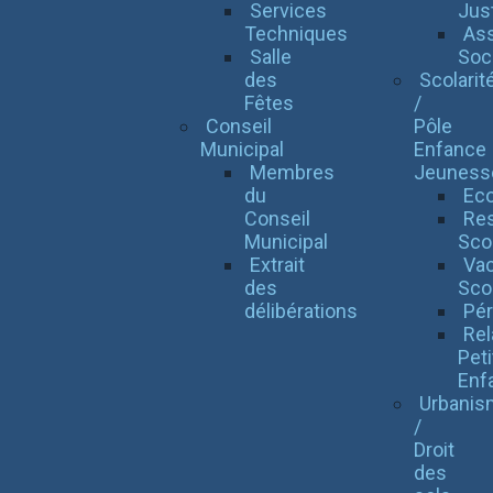
Services
Jus
Techniques
Ass
Salle
Soci
des
Scolarit
Fêtes
/
Conseil
Pôle
Municipal
Enfance
Membres
Jeuness
du
Eco
Conseil
Res
Municipal
Scol
Extrait
Va
des
Sco
délibérations
Pér
Rel
Peti
Enf
Urbanis
/
Droit
des