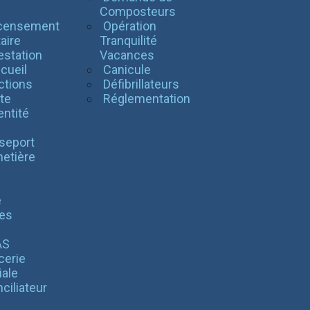
l
Composteurs
censement
Opération
taire
Tranquilité
estation
Vacances
cueil
Canicule
ctions
Défibrillateurs
te
Réglementation
entité
seport
etière
é
es
AS
cerie
iale
ciliateur