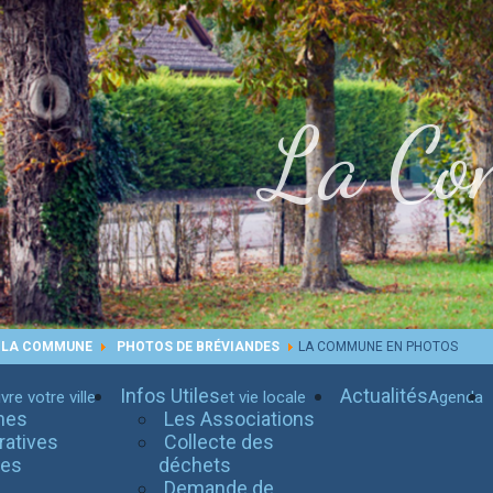
La Co
E LA COMMUNE
PHOTOS DE BRÉVIANDES
LA COMMUNE EN PHOTOS
Infos Utiles
Actualités
vre votre ville
et vie locale
Agenda
hes
Les Associations
ratives
Collecte des
tes
déchets
Demande de