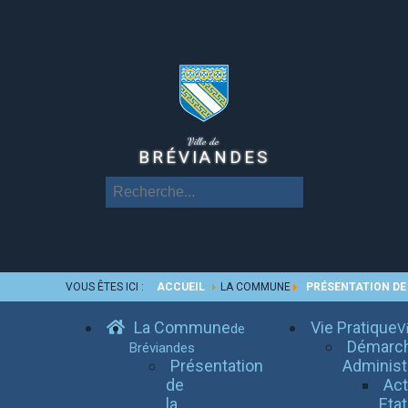
Ville de
BRÉVIANDES
VOUS ÊTES ICI :
ACCUEIL
LA COMMUNE
PRÉSENTATION D
La Commune
Vie Pratique
de
Vi
Démarc
Bréviandes
Présentation
Administ
de
Ac
la
Etat