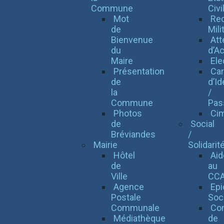
Commune
Civi
Mot
Re
de
Mili
Bienvenue
Att
du
d’Ac
Maire
Ele
Présentation
Car
de
d’Id
la
/
Commune
Pas
Photos
Cim
de
Social
Bréviandes
/
Mairie
Solidarit
Hôtel
Aid
de
au
Ville
CC
Agence
Epi
Postale
Soc
Communale
Con
Médiathèque
de